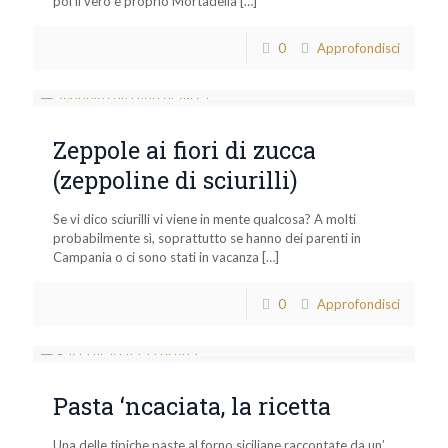
poi il vero e proprio Mortadella
[…]
0
Approfondisci
Zeppole ai fiori di zucca
(zeppoline di sciurilli)
Se vi dico sciurilli vi viene in mente qualcosa? A molti
probabilmente sì, soprattutto se hanno dei parenti in
Campania o ci sono stati in vacanza
[…]
0
Approfondisci
Pasta ‘ncaciata, la ricetta
Una delle tipiche paste al forno siciliane raccontate da un’