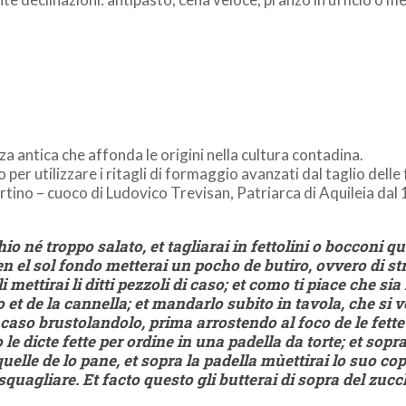
nza antica che affonda le origini nella cultura contadina.
per utilizzare i ritagli di formaggio avanzati dal taglio delle 
rtino – cuoco di Ludovico Trevisan, Patriarca di Aquileia dal 
o né troppo salato, et tagliarai in fettolini o bocconi qu
; en el sol fondo metterai un pocho de butiro, ovvero di st
mettirai li ditti pezzoli di caso; et como ti piace che sia 
 et de la cannella; et mandarlo subito in tavola, che si
 caso brustolandolo, prima arrostendo al foco de le fette
e dicte fette per ordine in una padella da torte; et sopra
quelle de lo pane, et sopra la padella mùettirai lo suo co
 squagliare. Et facto questo gli butterai di sopra del zuc