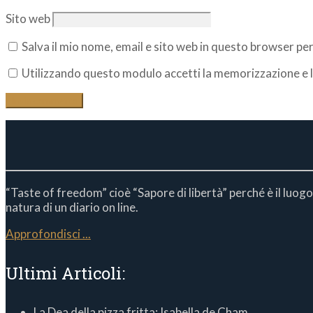
Sito web
Salva il mio nome, email e sito web in questo browser p
Utilizzando questo modulo accetti la memorizzazione e l
“Taste of freedom” cioè “Sapore di libertà” perché è il luogo
natura di un diario on line.
Approfondisci ...
Ultimi Articoli:
La Dea della pizza fritta: Isabella de Cham