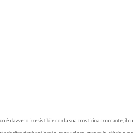
ico
è davvero irresistibile con la sua crosticina croccante, il cu
ante declinazioni: antipasto, cena veloce, pranzo in ufficio o 