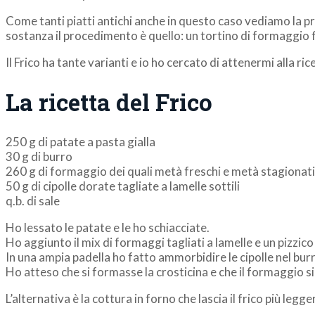
Come tanti piatti antichi anche in questo caso vediamo la pr
sostanza il procedimento è quello: un tortino di formaggio f
Il Frico ha tante varianti e io ho cercato di attenermi all
La ricetta del Frico
250 g di patate a pasta gialla
30 g di burro
260 g di formaggio dei quali metà freschi e metà stagionati
50 g di cipolle dorate tagliate a lamelle sottili
q.b. di sale
Ho lessato le patate e le ho schiacciate.
Ho aggiunto il mix di formaggi tagliati a lamelle e un pizz
In una ampia padella ho fatto ammorbidire le cipolle nel bur
Ho atteso che si formasse la crosticina e che il formaggio si s
L’alternativa è la cottura in forno che lascia il frico più l