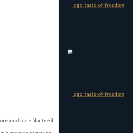
ore morbido e filante e il
meglio ancora pietanza da