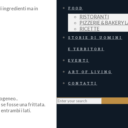
i ingredienti ma in
FOOD
RISTORANTI
PIZZERIE & BAKERY 
RICETTE
STORIE DI UOMINI
E TERRITORI
EVENTI
ART OF LIVING
CONTATTI
mogeneo..
se fosse una frittata.
entrambi i lati.