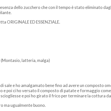
esenza dello zucchero che con il tempo è stato eliminato dagl
ilante.
a ricetta ORIGINALE ED ESSENZIALE.
 (Montasio, latteria, malga)
ico di sale e ho amalgamato bene fino ad avere un composto o
ro e poi ci ho versato il composto di patate e formaggio come 
ciogliesse e poi ho girato il frico per terminare la cottura da 
eggero ma ugualmente buono.