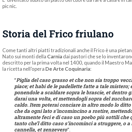
pic nic.
Storia del Frico friulano
Come tanti altri piatti tradizionali anche il Frico è una pieta
Nato sui monti della
Carnia
dai pastori che se lo inventarono 
descritto per la prima volta nel 1400, quando il Maestro Ma
la ricetta nell’opera
De Arte Coquinaria
:
“
Piglia del caso grasso et che non sia troppo vecchi
piace; et habi de le padellette fatte a tale mistero
ponendole a scaldare sopra le brascie, et dentro gli 
darai una volta, et mettendogli sopra del zuccharo
caldo. Item poterai conciare in altro modo lo ditto
che da ogni lato s’incomincino a rostire, mettendo l
altramente feci e di caso un poebo più sottili che 
tanto che’l ditto caso s’incominci a struggere, o a
cannella, et zenzevero
“.