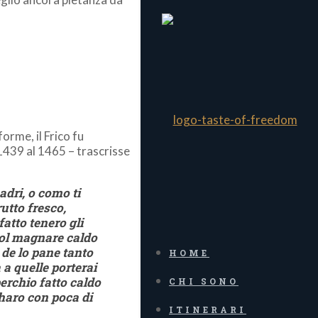
forme, il Frico fu
1439 al 1465 – trascrisse
adri, o como ti
rutto fresco,
fatto tenero gli
 vol magnare caldo
 de lo pane tanto
HOME
 a quelle porterai
perchio fatto caldo
CHI SONO
charo con poca di
ITINERARI