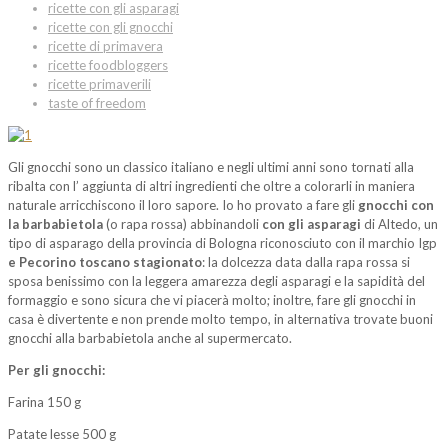
ricette con gli asparagi
ricette con gli gnocchi
ricette di primavera
ricette foodbloggers
ricette primaverili
taste of freedom
Gli gnocchi sono un classico italiano e negli ultimi anni sono tornati alla
ribalta con l’ aggiunta di altri ingredienti che oltre a colorarli in maniera
naturale arricchiscono il loro sapore. Io ho provato a fare gli
gnocchi con
la barbabietola
(o rapa rossa) abbinandoli
con gli asparagi
di Altedo, un
tipo di asparago della provincia di Bologna riconosciuto con il marchio Igp
e Pecorino toscano stagionato
: la dolcezza data dalla rapa rossa si
sposa benissimo con la leggera amarezza degli asparagi e la sapidità del
formaggio e sono sicura che vi piacerà molto; inoltre, fare gli gnocchi in
casa è divertente e non prende molto tempo, in alternativa trovate buoni
gnocchi alla barbabietola anche al supermercato.
Per gli gnocchi:
Farina 150 g
Patate lesse 500 g