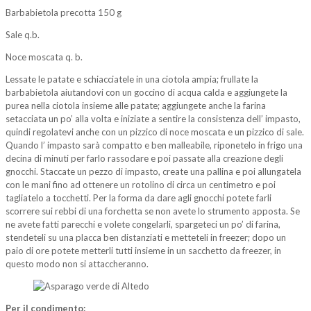
Barbabietola precotta 150 g
Sale q.b.
Noce moscata q. b.
Lessate le patate e schiacciatele in una ciotola ampia; frullate la
barbabietola aiutandovi con un goccino di acqua calda e aggiungete la
purea nella ciotola insieme alle patate; aggiungete anche la farina
setacciata un po’ alla volta e iniziate a sentire la consistenza dell’ impasto,
quindi regolatevi anche con un pizzico di noce moscata e un pizzico di sale.
Quando l’ impasto sarà compatto e ben malleabile, riponetelo in frigo una
decina di minuti per farlo rassodare e poi passate alla creazione degli
gnocchi. Staccate un pezzo di impasto, create una pallina e poi allungatela
con le mani fino ad ottenere un rotolino di circa un centimetro e poi
tagliatelo a tocchetti. Per la forma da dare agli gnocchi potete farli
scorrere sui rebbi di una forchetta se non avete lo strumento apposta. Se
ne avete fatti parecchi e volete congelarli, spargeteci un po’ di farina,
stendeteli su una placca ben distanziati e metteteli in freezer; dopo un
paio di ore potete metterli tutti insieme in un sacchetto da freezer, in
questo modo non si attaccheranno.
Per il condimento: