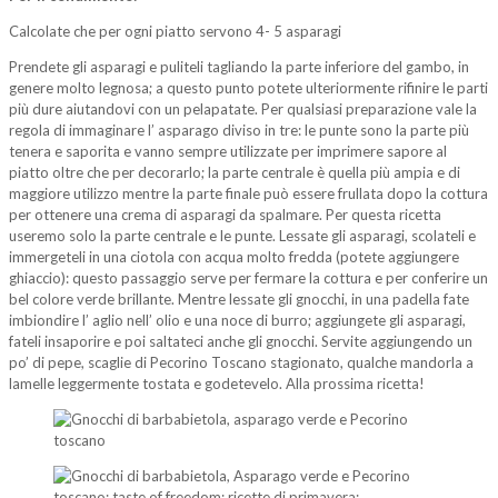
Calcolate che per ogni piatto servono 4- 5 asparagi
Prendete gli asparagi e puliteli tagliando la parte inferiore del gambo, in
genere molto legnosa; a questo punto potete ulteriormente rifinire le parti
più dure aiutandovi con un pelapatate. Per qualsiasi preparazione vale la
regola di immaginare l’ asparago diviso in tre: le punte sono la parte più
tenera e saporita e vanno sempre utilizzate per imprimere sapore al
piatto oltre che per decorarlo; la parte centrale è quella più ampia e di
maggiore utilizzo mentre la parte finale può essere frullata dopo la cottura
per ottenere una crema di asparagi da spalmare. Per questa ricetta
useremo solo la parte centrale e le punte. Lessate gli asparagi, scolateli e
immergeteli in una ciotola con acqua molto fredda (potete aggiungere
ghiaccio): questo passaggio serve per fermare la cottura e per conferire un
bel colore verde brillante. Mentre lessate gli gnocchi, in una padella fate
imbiondire l’ aglio nell’ olio e una noce di burro; aggiungete gli asparagi,
fateli insaporire e poi saltateci anche gli gnocchi. Servite aggiungendo un
po’ di pepe, scaglie di Pecorino Toscano stagionato, qualche mandorla a
lamelle leggermente tostata e godetevelo. Alla prossima ricetta!