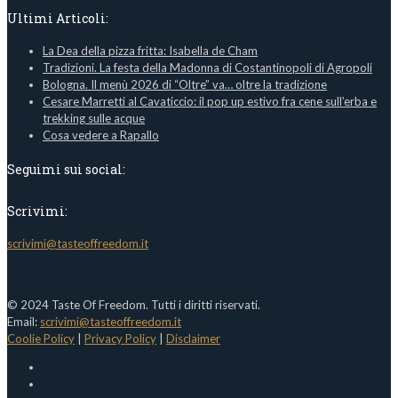
Ultimi Articoli:
La Dea della pizza fritta: Isabella de Cham
Tradizioni. La festa della Madonna di Costantinopoli di Agropoli
Bologna. Il menù 2026 di “Oltre” va… oltre la tradizione
Cesare Marretti al Cavaticcio: il pop up estivo fra cene sull’erba e
trekking sulle acque
Cosa vedere a Rapallo
Seguimi sui social:
Scrivimi:
scrivimi@tasteoffreedom.it
© 2024 Taste Of Freedom. Tutti i diritti riservati.
Email:
scrivimi@tasteoffreedom.it
Coolie Policy
|
Privacy Policy
|
Disclaimer