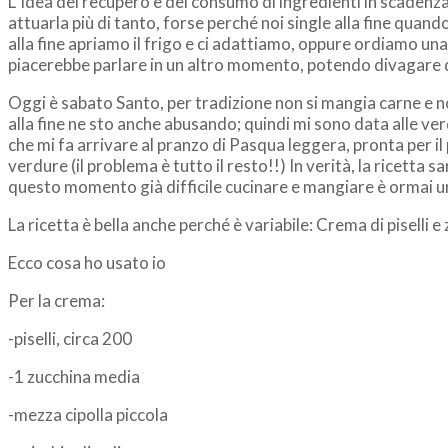
L’ idea del recupero e del consumo di ingredienti in scadenz
attuarla più di tanto, forse perché noi single alla fine quan
alla fine apriamo il frigo e ci adattiamo, oppure ordiamo un
piacerebbe parlare in un altro momento, potendo divagare d
Oggi è sabato Santo, per tradizione non si mangia carne e non
alla fine ne sto anche abusando; quindi mi sono data alle ve
che mi fa arrivare al pranzo di Pasqua leggera, pronta per il
verdure (il problema è tutto il resto!!) In verità, la ricett
questo momento già difficile cucinare e mangiare è ormai un
La ricetta è bella anche perché è variabile: Crema di piselli 
Ecco cosa ho usato io
Per la crema:
-piselli, circa 200
-1 zucchina media
-mezza cipolla piccola