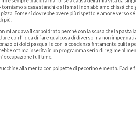
a mi è sempre piaciuta ma forse a causa della mia vita da sing
do torniamo a casa stanchi e affamati non abbiamo chissà che g
a pizza. Forse si dovrebbe avere più rispetto e amore verso sé
i più.
 mi andava il carboidrato perché con la scusa che la pasta la 
rdure con l’ idea di fare qualcosa di diverso ma non impegnati
 prazo e i dolci pasquali e con la coscienza fintamente pulita 
a sarebbe ottima inserita in un programma serio di regime alime
’ occupazione full time.
e zucchine alla menta con polpette di pecorino e menta. Facile f