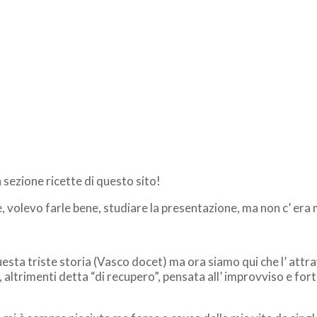
 sezione ricette di questo sito!
 volevo farle bene, studiare la presentazione, ma non c’ era
i questa triste storia (Vasco docet) ma ora siamo qui che l’ att
a, altrimenti detta “di recupero”, pensata all’ improvviso e fo