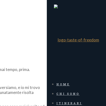
 mai tempo, prima.
HOME
raversiamo, e io mi trovo
rtunatamente risolta
CHI SONO
ITINERARI