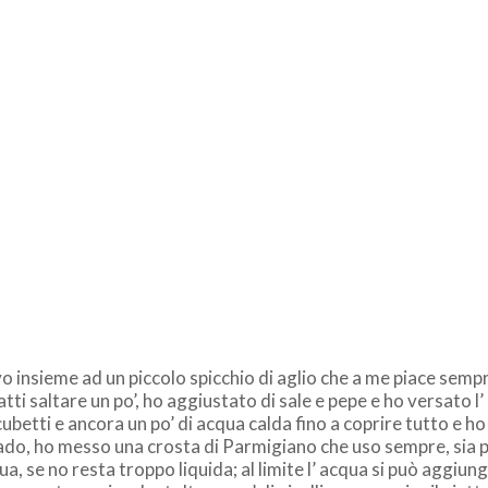
 evo insieme ad un piccolo spicchio di aglio che a me piace sem
atti saltare un po’, ho aggiustato di sale e pepe e ho versato l’
cubetti e ancora un po’ di acqua calda fino a coprire tutto e h
dado, ho messo una crosta di Parmigiano che uso sempre, sia p
a, se no resta troppo liquida; al limite l’ acqua si può aggiun