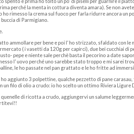
oco spento e prima ho tolto un po’ di piselli per guarnire il pia
 prima perché la menta in cottura diventa amara). Se non ave
Io ho rimesso la crema sul fuoco per farla ridurre ancora un p
 buccia di Parmigiano.
e.
atto ammollare per bene e poi l’ ho strizzato, sfaldato con le
mercato ( i vasetti da 120g per capirci), due bei cucchiai di 
sto- pepe e niente sale perchè basta il pecorino a date sapo
messo l’ uovo perché uno sarebbe stato troppo e mi sarei trov
lline, le ho passate nel pan grattato e le ho fritte ad immers
i, ho aggiunto 3 polpettine, qualche pezzetto di pane carasau,
un filo di olio a crudo: io ho scelto un ottimo Riviera Ligure 
e quenelle di ricotta a crudo, aggiungervi un salume leggermen
rtitevi!!