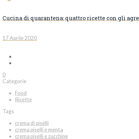
Cucina di quarantena: quattro ricette con gli agre
17 Aprile 2020
0
Categorie
Food
Ricette
Tags
crema di piselli
crema piselli e menta
crema piselli e zucchine