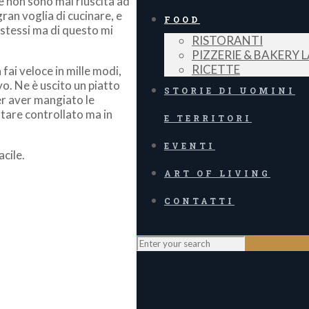
le non sono mai riuscita ad
ran voglia di cucinare, e
FOOD
 stessi ma di questo mi
RISTORANTI
PIZZERIE & BAKERY 
RICETTE
fai veloce in mille modi,
vo. Ne è uscito un piatto
STORIE DI UOMINI
per aver mangiato le
ntare controllato ma in
E TERRITORI
EVENTI
acile.
ART OF LIVING
CONTATTI