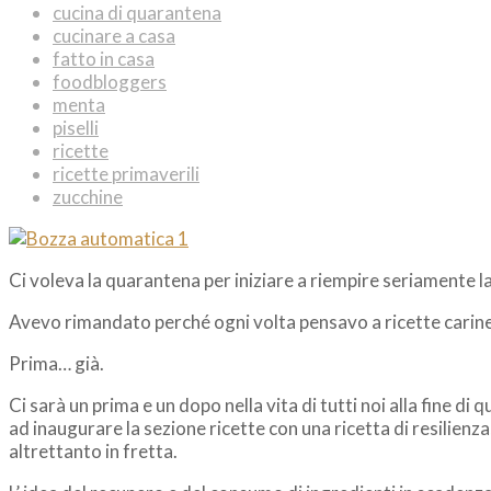
cucina di quarantena
cucinare a casa
fatto in casa
foodbloggers
menta
piselli
ricette
ricette primaverili
zucchine
Ci voleva la quarantena per iniziare a riempire seriamente la
Avevo rimandato perché ogni volta pensavo a ricette carine,
Prima… già.
Ci sarà un prima e un dopo nella vita di tutti noi alla fine d
ad inaugurare la sezione ricette con una ricetta di resilienz
altrettanto in fretta.