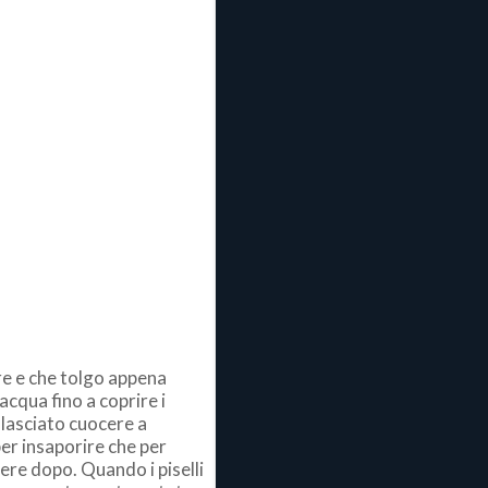
pre e che tolgo appena
 acqua fino a coprire i
o lasciato cuocere a
er insaporire che per
gere dopo. Quando i piselli