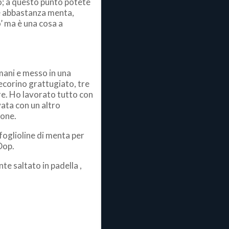
tto; a questo punto potete
te abbastanza menta,
o’ ma è una cosa a
 mani e messo in una
pecorino grattugiato, tre
re. Ho lavorato tutto con
ata con un altro
ione.
 foglioline di menta per
Dop.
te saltato in padella ,