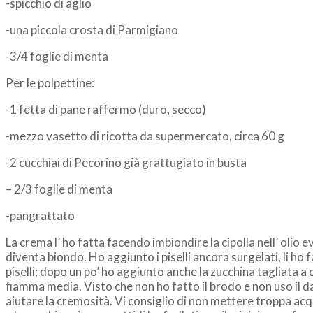
-spicchio di aglio
-una piccola crosta di Parmigiano
-3/4 foglie di menta
Per le polpettine:
-1 fetta di pane raffermo (duro, secco)
-mezzo vasetto di ricotta da supermercato, circa 60 g
-2 cucchiai di Pecorino già grattugiato in busta
– 2/3 foglie di menta
-pangrattato
La crema l’ ho fatta facendo imbiondire la cipolla nell’ olio
diventa biondo. Ho aggiunto i piselli ancora surgelati, li ho f
piselli; dopo un po’ ho aggiunto anche la zucchina tagliata a 
fiamma media. Visto che non ho fatto il brodo e non uso il 
aiutare la cremosità. Vi consiglio di non mettere troppa acqu