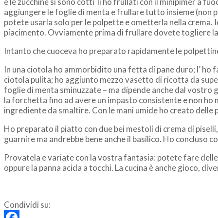
e le zucchine si sono cotti li ho frullati con il minipimer a fu
aggiungere le foglie di menta e frullare tutto insieme (non
potete usarla solo per le polpette e ometterla nella crema. 
piacimento. Ovviamente prima di frullare dovete togliere la
Intanto che cuoceva ho preparato rapidamente le polpettin
In una ciotola ho ammorbidito una fetta di pane duro; l’ ho f
ciotola pulita; ho aggiunto mezzo vasetto di ricotta da super
foglie di menta sminuzzate – ma dipende anche dal vostro gu
la forchetta fino ad avere un impasto consistente e non ho 
ingrediente da smaltire. Con le mani umide ho creato delle pa
Ho preparato il piatto con due bei mestoli di crema di pisell
guarnire ma andrebbe bene anche il basilico. Ho concluso con 
Provatela e variate con la vostra fantasia: potete fare dell
oppure la panna acida a tocchi. La cucina è anche gioco, dive
Condividi su: