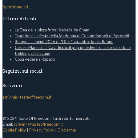
Approfondisci ...
Ultimi Articoli:
La Dea della pizza fritta: Isabella de Cham
Tradizioni. La festa della Madonna di Costantinopoli di Agropoli
Bologna. Il menù 2026 di “Oltre” va… oltre la tradizione
Cesare Marretti al Cavaticcio: il pop up estivo fra cene sull’erba e
trekking sulle acque
Cosa vedere a Rapallo
Seguimi sui social:
Scrivimi:
scrivimi@tasteoffreedom.it
© 2024 Taste Of Freedom. Tutti i diritti riservati.
Email:
scrivimi@tasteoffreedom.it
Coolie Policy
|
Privacy Policy
|
Disclaimer