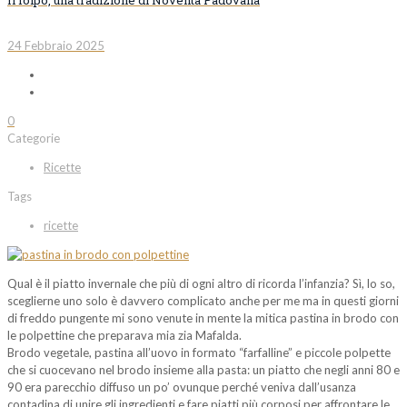
Il folpo, una tradizione di Noventa Padovana
24 Febbraio 2025
0
Categorie
Ricette
Tags
ricette
Qual è il piatto invernale che più di ogni altro di ricorda l’infanzia? Sì, lo so,
sceglierne uno solo è davvero complicato anche per me ma in questi giorni
di freddo pungente mi sono venute in mente la mitica pastina in brodo con
le polpettine che preparava mia zia Mafalda.
Brodo vegetale, pastina all’uovo in formato “farfalline” e piccole polpette
che si cuocevano nel brodo insieme alla pasta: un piatto che negli anni 80 e
90 era parecchio diffuso un po’ ovunque perché veniva dall’usanza
contadina di unire gli ingredienti e fare piatti più corposi per affrontare le