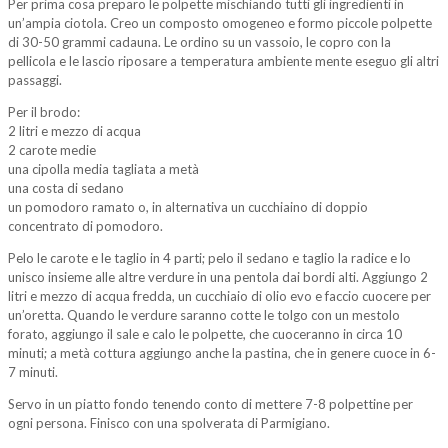
Per prima cosa preparo le polpette mischiando tutti gli ingredienti in
un’ampia ciotola. Creo un composto omogeneo e formo piccole polpette
di 30-50 grammi cadauna. Le ordino su un vassoio, le copro con la
pellicola e le lascio riposare a temperatura ambiente mente eseguo gli altri
passaggi.
Per il brodo:
2 litri e mezzo di acqua
2 carote medie
una cipolla media tagliata a metà
una costa di sedano
un pomodoro ramato o, in alternativa un cucchiaino di doppio
concentrato di pomodoro.
Pelo le carote e le taglio in 4 parti; pelo il sedano e taglio la radice e lo
unisco insieme alle altre verdure in una pentola dai bordi alti. Aggiungo 2
litri e mezzo di acqua fredda, un cucchiaio di olio evo e faccio cuocere per
un’oretta. Quando le verdure saranno cotte le tolgo con un mestolo
forato, aggiungo il sale e calo le polpette, che cuoceranno in circa 10
minuti; a metà cottura aggiungo anche la pastina, che in genere cuoce in 6-
7 minuti.
Servo in un piatto fondo tenendo conto di mettere 7-8 polpettine per
ogni persona. Finisco con una spolverata di Parmigiano.