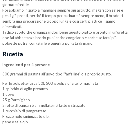
giornate fredde.
Poi abbiamo iniziato a mangiare sempre più asciutto, magari con salse e
pesti già pronti, perché il tempo per cucinare è sempre meno, il brodo ci
sembra una preparazione troppo lunga e così certi piatti ce li siamo
dimenticati.
Ti dico subito che organizzandosi bene questo piatto è pronto in un’oretta
e se fai abbastanza brodo puoi anche congelarlo e anche se farai più
polpette potrai congelarle e tenerli a portata di mano.
Ricetta
Ingredienti per 4 persone
300 grammi di pastina all’uovo tipo “farfalline” o a proprio gusto.
Per le polpette (circa 30): 500 g polpa di vitello macinata
1 spicchio di aglio premuto
1 uovo
25 g Parmigiano
2 fette di pancarrè ammollate nel latte e strizzate
1 cucchiaio di pangrattato
Prezzemolo sminuzzato q.b.
pepe e sale q.b.