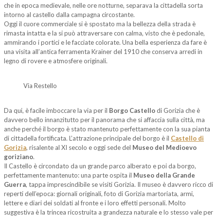
che in epoca medievale, nelle ore notturne, separava la cittadella sorta
intorno al castello dalla campagna circostante.
Oggi il cuore commerciale si è spostato ma la bellezza della strada è
rimasta intatta e la si può attraversare con calma, visto che è pedonale,
ammirando i portici e le facciate colorate. Una bella esperienza da fare è
una visita all’antica ferramenta Krainer del 1910 che conserva arredi in
legno di rovere e atmosfere originali.
Via Restello
Da qui, è facile imboccare la via per il
Borgo Castello
di Gorizia che è
davvero bello innanzitutto per il panorama che si affaccia sulla città, ma
anche perché il borgo è stato mantenuto perfettamente con la sua pianta
di cittadella fortificata. L’attrazione principale del borgo è il
Castello di
Gorizia
, risalente al XI secolo e oggi sede del
Museo del Medioevo
goriziano
.
Il Castello è circondato da un grande parco alberato e poi da borgo,
perfettamente mantenuto: una parte ospita il
Museo della Grande
Guerra
, tappa imprescindibile se visiti Gorizia. Il museo è davvero ricco di
reperti dell’epoca: giornali originali, foto di Gorizia martoriata, armi,
lettere e diari dei soldati al fronte e i loro effetti personali. Molto
suggestiva è la trincea ricostruita a grandezza naturale e lo stesso vale per