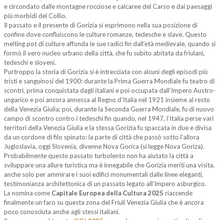
e circondato dalle montagne rocciose e calcaree del Carso e dai paesaggi
più morbidi del Collio.
Il passato e il presente di Gorizia si esprimono nella sua posizione di
confine dove confluiscono le culture romanze, tedesche e slave. Questo
melting pot di culture affonda le sue radici fin dall’età medievale, quando si
formò il vero nucleo urbano della città, che fu subito abitata da friulani,
tedeschi e sloveni.
Purtroppo la storia di Gorizia si è intrecciata con alcuni degli episodi più
tristi e sanguinosi del 1900: durante la Prima Guerra Mondiale fu teatro di
scontri, prima conquistata dagli italiani e poi occupata dall’Impero Austro-
ungarico e poi ancora annessa al Regno d’Italia nel 1921 insieme al resto
della Venezia Giulia; poi, durante la Seconda Guerra Mondiale, fu di nuovo
campo di scontro contro i tedeschi fin quando, nel 1947, l’Italia perse vari
territori della Venezia Giulia e la stessa Gorizia fu spaccata in due e divisa
da un cordone di filo spinato: la parte di città che passò sotto l’allora
Jugloslavia, oggi Slovenia, divenne Nova Gorica (si legge Nova Goriza).
Probabilmente questo passato turbolento non ha aiutato la città a
sviluppare una allure turistica ma è innegabile che Gorizia meriti una visita,
anche solo per ammirare i suoi edifici monumentali dalle linee eleganti,
testimonianza architettonica di un passato legato all’Impero asburgico.
La nomina come
Capitale Europea della Cultura 2025
riaccende
finalmente un faro su questa zona del Friuli Venezia Giulia che è ancora
poco conosciuta anche agli stessi italiani.