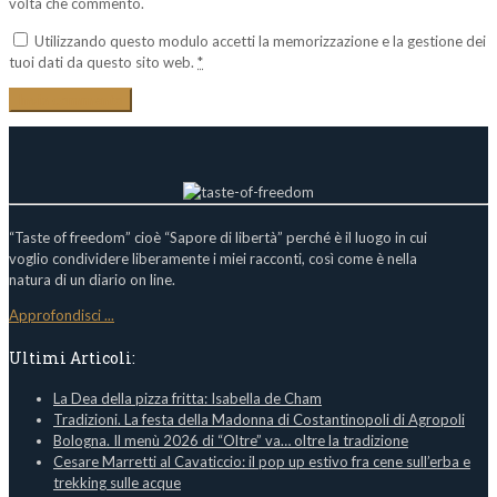
volta che commento.
Utilizzando questo modulo accetti la memorizzazione e la gestione dei
tuoi dati da questo sito web.
*
“Taste of freedom” cioè “Sapore di libertà” perché è il luogo in cui
voglio condividere liberamente i miei racconti, così come è nella
natura di un diario on line.
Approfondisci ...
Ultimi Articoli:
La Dea della pizza fritta: Isabella de Cham
Tradizioni. La festa della Madonna di Costantinopoli di Agropoli
Bologna. Il menù 2026 di “Oltre” va… oltre la tradizione
Cesare Marretti al Cavaticcio: il pop up estivo fra cene sull’erba e
trekking sulle acque