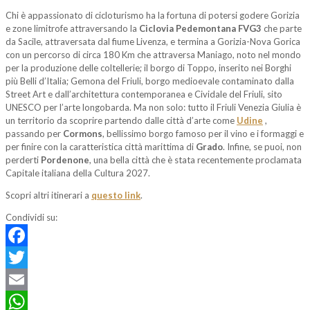
Chi è appassionato di cicloturismo ha la fortuna di potersi godere Gorizia
e zone limitrofe attraversando la
Ciclovia Pedemontana FVG3
che parte
da Sacile, attraversata dal fiume Livenza, e termina a Gorizia-Nova Gorica
con un percorso di circa 180 Km che attraversa Maniago, noto nel mondo
per la produzione delle coltellerie; il borgo di Toppo, inserito nei Borghi
più Belli d’Italia; Gemona del Friuli, borgo medioevale contaminato dalla
Street Art e dall’architettura contemporanea e Cividale del Friuli, sito
UNESCO per l’arte longobarda. Ma non solo: tutto il Friuli Venezia Giulia è
un territorio da scoprire partendo dalle città d’arte come
Udine
,
passando per
Cormons
, bellissimo borgo famoso per il vino e i formaggi e
per finire con la caratteristica città marittima di
Grado
. Infine, se puoi, non
perderti
Pordenone
, una bella città che è stata recentemente proclamata
Capitale italiana della Cultura 2027.
Scopri altri itinerari a
questo link
.
Condividi su:
Facebook
Twitter
Email