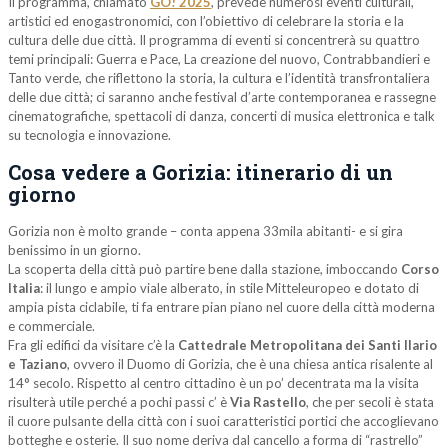
Il programma, chiamato
GO! 2025
, prevede numerosi eventi culturali,
artistici ed enogastronomici, con l’obiettivo di celebrare la storia e la
cultura delle due città. Il programma di eventi si concentrerà su quattro
temi principali: Guerra e Pace, La creazione del nuovo, Contrabbandieri e
Tanto verde, che riflettono la storia, la cultura e l’identità transfrontaliera
delle due città; ci saranno anche festival d’arte contemporanea e rassegne
cinematografiche, spettacoli di danza, concerti di musica elettronica e talk
su tecnologia e innovazione.
Cosa vedere a Gorizia: itinerario di un
giorno
Gorizia non è molto grande – conta appena 33mila abitanti- e si gira
benissimo in un giorno.
La scoperta della città può partire bene dalla stazione, imboccando
Corso
Italia
: il lungo e ampio viale alberato, in stile Mitteleuropeo e dotato di
ampia pista ciclabile, ti fa entrare pian piano nel cuore della città moderna
e commerciale.
Fra gli edifici da visitare c’è la
Cattedrale Metropolitana dei Santi Ilario
e Taziano
, ovvero il Duomo di Gorizia, che è una chiesa antica risalente al
14° secolo. Rispetto al centro cittadino è un po’ decentrata ma la visita
risulterà utile perché a pochi passi c’ è
Via Rastello
, che per secoli è stata
il cuore pulsante della città con i suoi caratteristici portici che accoglievano
botteghe e osterie. Il suo nome deriva dal cancello a forma di “rastrello”