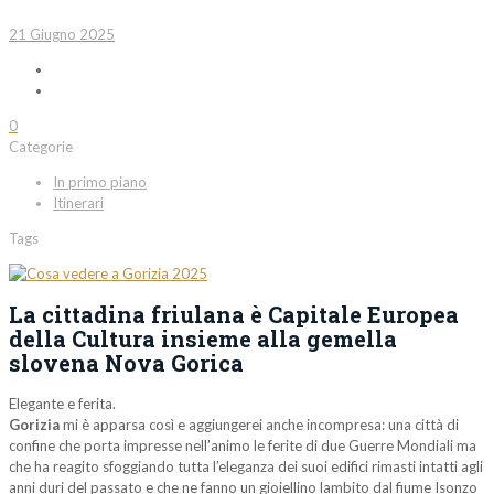
21 Giugno 2025
0
Categorie
In primo piano
Itinerari
Tags
La cittadina friulana è Capitale Europea
della Cultura insieme alla gemella
slovena Nova Gorica
Elegante e ferita.
Gorizia
mi è apparsa così e aggiungerei anche incompresa: una città di
confine che porta impresse nell’animo le ferite di due Guerre Mondiali ma
che ha reagito sfoggiando tutta l’eleganza dei suoi edifici rimasti intatti agli
anni duri del passato e che ne fanno un gioiellino lambito dal fiume Isonzo