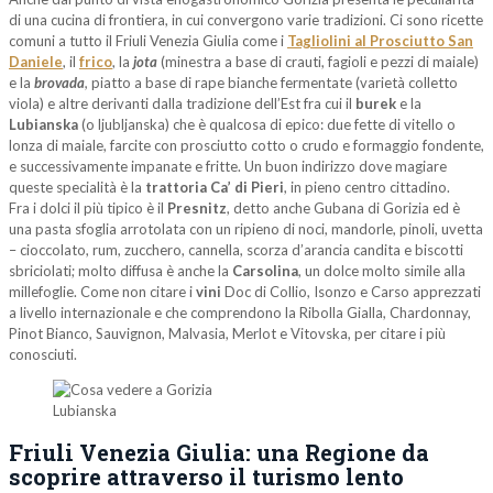
di una cucina di frontiera, in cui convergono varie tradizioni. Ci sono ricette
comuni a tutto il Friuli Venezia Giulia come i
Tagliolini al Prosciutto San
Daniele
, il
frico
, la
jota
(minestra a base di crauti, fagioli e pezzi di maiale)
e la
brovada
,
piatto a base di rape bianche fermentate (varietà colletto
viola) e altre derivanti dalla tradizione dell’Est fra cui il
burek
e la
Lubianska
(o ljubljanska) che è qualcosa di epico: due fette di vitello o
lonza di maiale, farcite con prosciutto cotto o crudo e formaggio fondente,
e successivamente impanate e fritte. Un buon indirizzo dove magiare
queste specialità è la
trattoria Ca’ di Pieri
, in pieno centro cittadino.
Fra i dolci il più tipico è il
Presnitz
, detto anche Gubana di Gorizia ed è
una pasta sfoglia arrotolata con un ripieno di noci, mandorle, pinoli, uvetta
– cioccolato, rum, zucchero, cannella, scorza d’arancia candita e biscotti
sbriciolati; molto diffusa è anche la
Carsolina
, un dolce molto simile alla
millefoglie. Come non citare i
vini
Doc di Collio, Isonzo e Carso apprezzati
a livello internazionale e che comprendono la Ribolla Gialla, Chardonnay,
Pinot Bianco, Sauvignon, Malvasia, Merlot e Vitovska, per citare i più
conosciuti.
Lubianska
Friuli Venezia Giulia: una Regione da
scoprire attraverso il turismo lento