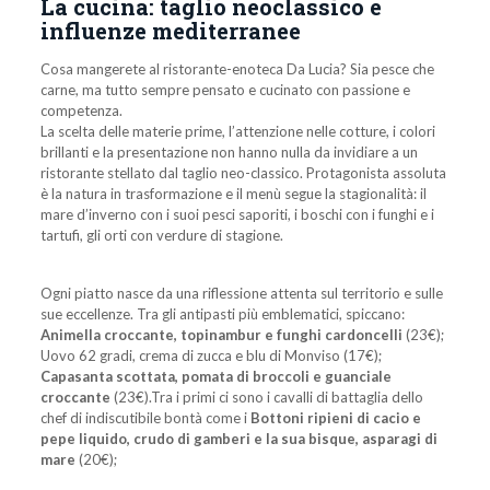
La cucina: taglio neoclassico e
influenze mediterranee
Cosa mangerete al ristorante-enoteca Da Lucia? Sia pesce che
carne, ma tutto sempre pensato e cucinato con passione e
competenza.
La scelta delle materie prime, l’attenzione nelle cotture, i colori
brillanti e la presentazione non hanno nulla da invidiare a un
ristorante stellato dal taglio neo-classico. Protagonista assoluta
è la natura in trasformazione e il menù segue la stagionalità: il
mare d’inverno con i suoi pesci saporiti, i boschi con i funghi e i
tartufi, gli orti con verdure di stagione.
Ogni piatto nasce da una riflessione attenta sul territorio e sulle
sue eccellenze. Tra gli antipasti più emblematici, spiccano:
Animella croccante, topinambur e funghi cardoncelli
(23€);
Uovo 62 gradi, crema di zucca e blu di Monviso (17€);
Capasanta scottata, pomata di broccoli e guanciale
croccante
(23€).Tra i primi ci sono i cavalli di battaglia dello
chef di indiscutibile bontà come i
Bottoni ripieni di cacio e
pepe liquido, crudo di gamberi e la sua bisque, asparagi di
mare
(20€);