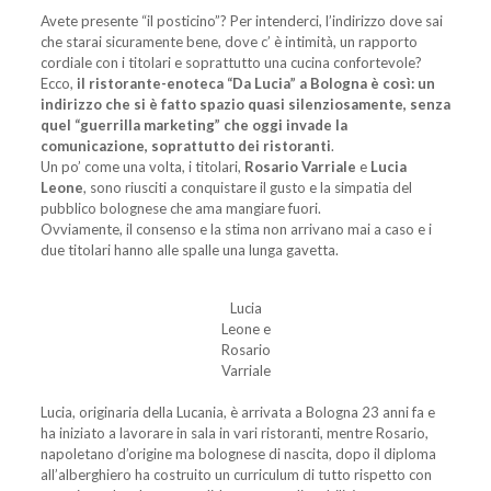
Avete presente “il posticino”? Per intenderci, l’indirizzo dove sai
che starai sicuramente bene, dove c’ è intimità, un rapporto
cordiale con i titolari e soprattutto una cucina confortevole?
Ecco,
il ristorante-enoteca “Da Lucia” a Bologna è così: un
indirizzo che si è fatto spazio quasi silenziosamente, senza
quel “guerrilla marketing” che oggi invade la
comunicazione, soprattutto dei ristoranti
.
Un po’ come una volta, i titolari,
Rosario Varriale
e
Lucia
Leone
, sono riusciti a conquistare il gusto e la simpatia del
pubblico bolognese che ama mangiare fuori.
Ovviamente, il consenso e la stima non arrivano mai a caso e i
due titolari hanno alle spalle una lunga gavetta.
Lucia
Leone e
Rosario
Varriale
Lucia, originaria della Lucania, è arrivata a Bologna 23 anni fa e
ha iniziato a lavorare in sala in vari ristoranti, mentre Rosario,
napoletano d’origine ma bolognese di nascita, dopo il diploma
all’alberghiero ha costruito un curriculum di tutto rispetto con