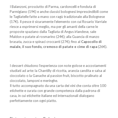
I Balanzoni, prosciutto di Parma, cardoncelli e fonduta di
Parmigiano (19€) e anche classici bolognesi imprescindibili come
le Tagliatelle fatte a mano con ragù tradizionale alla Bolognese
(17€). Il pesce è sicuramente l’elemento con cui Rosario Varriale
riesce a esprimersi meglio, ma per gli amanti della carne le
proposte spaziano dalla Tagliata di Angus irlandese, sale
Maldon e patate al rosmarino (24€); alla Guancia di manzo
brasata, zucca e spinaci croccanti (27€); fino al
Capocollo di
maiale, il suo fondo, cremoso di patate e cime di rapa
(26€).
I dessert chiudono l’esperienza con note golose e accostamenti
studiati ad arte: la Chantilly di ricotta, arancia candita e salsa al
cioccolato o la Ganache al passion fruit, biscotto pralinato al
cioccolato, lamponi e meringhe.
Il tutto accompagnato da una carta dei vini che conta oltre 100
etichette e curata con grande competenza dalla padrona di
casa, in cui etichette italiane ed internazionali dialogano
perfettamente con ogni piatto.