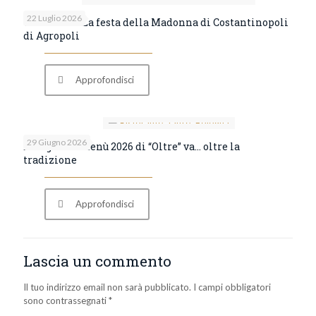
22 Luglio 2026
Tradizioni. La festa della Madonna di Costantinopoli
di Agropoli
Approfondisci
29 Giugno 2026
Bologna. Il menù 2026 di “Oltre” va… oltre la
tradizione
Approfondisci
Lascia un commento
Il tuo indirizzo email non sarà pubblicato.
I campi obbligatori
sono contrassegnati
*