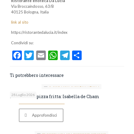
Ristorante enoteca Da Lucia
Via Broccaindosso, 63/B
40125 Bologna, Italia
link al sito
https://ristorantedalucia.it/index
Condividi su:
Facebook
Twitter
Email
WhatsApp
Telegram
Condividi
Ti potrebbero interessare
28 Luglio 2026
La Dea della pizza fritta: Isabella de Cham
Approfondisci